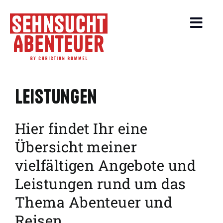
Zum
Inhalt
Toggl
springen
Navig
About
Leistungen
Events
Hier findet Ihr eine
Beiträge
Übersicht meiner
Leistungen
vielfältigen Angebote und
Leistungen rund um das
Service
Thema Abenteuer und
Reiseangebote
Reisen.