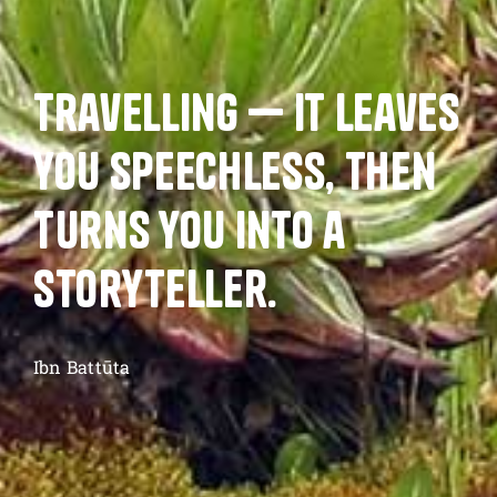
Reisen veredelt den
Geist und räumt mit
unseren Vorurteilen
auf.
Oscar Wilde