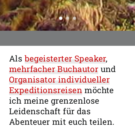
Als
begeisterter Speaker
,
mehrfacher Buchautor
und
Organisator individueller
Expeditionsreisen
möchte
ich meine grenzenlose
Leidenschaft für das
Abenteuer mit euch teilen.