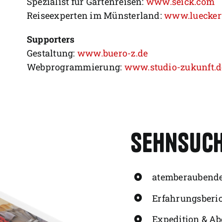
Spezialist für Gartenreisen:
www.seick.com
Reiseexperten im Münsterland:
www.luecker
Supporters
Gestaltung:
www.buero-z.de
Webprogrammierung:
www.studio-zukunft.d
Sehnsuch
atemberaubende
Erfahrungsberic
Expedition & Ab