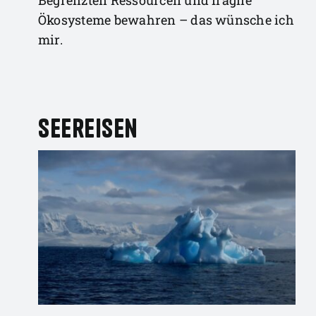
Begrenzten Ressourcen und fragile
Ökosysteme bewahren – das wünsche ich
mir.
Seereisen