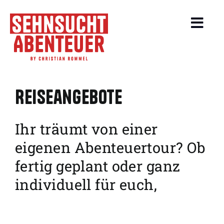
Zum
Inhalt
Toggl
springen
Navig
About
Reiseangebote
Events
Ihr träumt von einer
Beiträge
eigenen Abenteuertour? Ob
Leistungen
fertig geplant oder ganz
individuell für euch,
Service
Reiseangebote