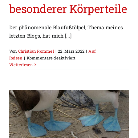
besonderer Körperteile
Der phänomenale Blaufußtölpel, Thema meines
letzten Blogs, hat mich [...]
Von
Christian Rommel
|
22. März 2022
|
Auf
für
Reisen
|
Kommentare deaktiviert
Gut
Weiterlesen
zu
Fuss
–
Portrait
besonderer
Körperteile