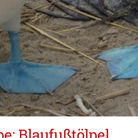
e: Blaufußtölpel