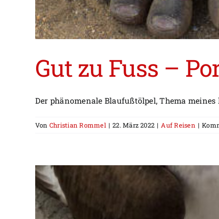
Gut zu Fuss – Por
Der phänomenale Blaufußtölpel, Thema meines let
Von
Christian Rommel
|
22. März 2022
|
Auf Reisen
|
Komm