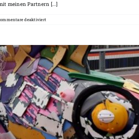
it meinen Partnern [...]
für
ommentare deaktiviert
Trans-
Papua-
Challenge
2025