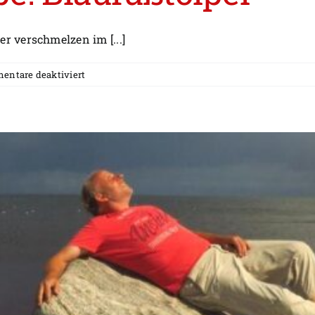
 verschmelzen im [...]
für
ntare deaktiviert
Unerwartete
Farbe:
Blaufußtölpel