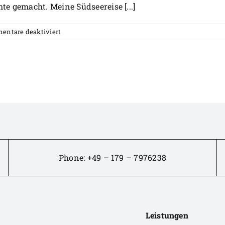
e gemacht. Meine Südseereise [...]
für
ntare deaktiviert
BYE-
BYE
SÜDSEE
–
TRAUM
GEPLATZT
Phone:
+49 – 179 – 7976238
Leistungen