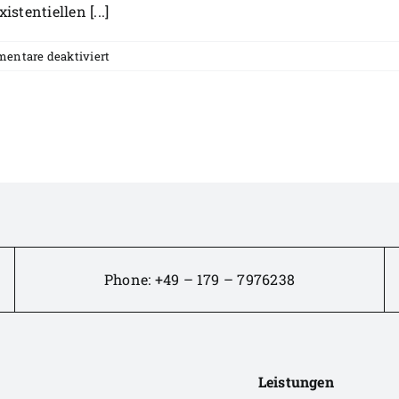
stentiellen [...]
für
entare deaktiviert
REISEN
DER
ZUKUNFT
–
6
Fragen,
Antworten
Teil
1
Phone:
+49 – 179 – 7976238
Leistungen