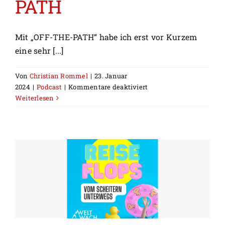
PATH
Mit „OFF-THE-PATH“ habe ich erst vor Kurzem
eine sehr [...]
Von
Christian Rommel
|
23. Januar
für
2024
|
Podcast
|
Kommentare deaktiviert
Besuch
Weiterlesen
bei
OFF-
THE-
PATH