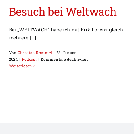
Besuch bei Weltwach
Bei „WELTWACH“ habe ich mit Erik Lorenz gleich
mehrere [...]
Von
Christian Rommel
|
23. Januar
für
2024
|
Podcast
|
Kommentare deaktiviert
Besuch
Weiterlesen
bei
Weltwach