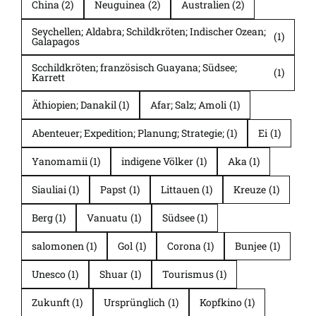
China
(2)
Neuguinea
(2)
Australien
(2)
Seychellen; Aldabra; Schildkröten; Indischer Ozean;
(1)
Galapagos
Scchildkröten; französisch Guayana; Südsee;
(1)
Karrett
Äthiopien; Danakil
(1)
Afar; Salz; Amoli
(1)
Abenteuer; Expedition; Planung; Strategie;
(1)
Ei
(1)
Yanomamii
(1)
indigene Völker
(1)
Aka
(1)
Siauliai
(1)
Papst
(1)
Littauen
(1)
Kreuze
(1)
Berg
(1)
Vanuatu
(1)
Südsee
(1)
salomonen
(1)
Gol
(1)
Corona
(1)
Bunjee
(1)
Unesco
(1)
Shuar
(1)
Tourismus
(1)
Zukunft
(1)
Ursprünglich
(1)
Kopfkino
(1)