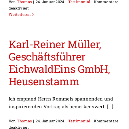
Von
Thomas
|
24. Januar 2024
|
Testimonial
|
Kommentare
für
deaktiviert
Prof.
Weiterlesen
Dr.-
Ing.
Dr.
h.c.
Karl-Reiner Müller,
Karlheinz
Geschäftsführer
Bock,
TU
EichwaldEins GmbH,
Berlin
Heusenstamm
Ich empfand Herrn Rommels spannenden und
inspirierenden Vortrag als bemerkenswert. [...]
Von
Thomas
|
24. Januar 2024
|
Testimonial
|
Kommentare
für
deaktiviert