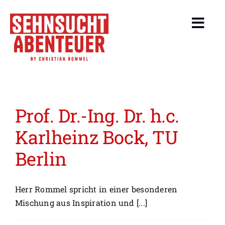
Zum
Inhalt
Toggl
springen
Navig
About
Events
Prof. Dr.-Ing. Dr. h.c.
Beiträge
Karlheinz Bock, TU
Berlin
Leistungen
Service
Herr Rommel spricht in einer besonderen
Mischung aus Inspiration und [...]
Reiseangebote