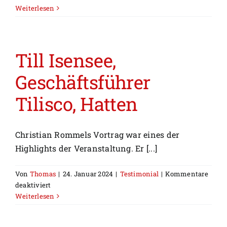
Karl-
Weiterlesen
Reiner
Müller,
Geschäftsführer
EichwaldEins
Till Isensee,
GmbH,
Geschäftsführer
Heusenstamm
Tilisco, Hatten
Christian Rommels Vortrag war eines der
Highlights der Veranstaltung. Er [...]
Von
Thomas
|
24. Januar 2024
|
Testimonial
|
Kommentare
für
deaktiviert
Till
Weiterlesen
Isensee,
Geschäftsführer