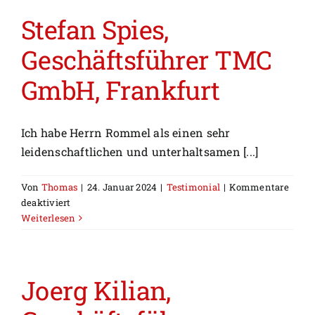
Tilisco,
Hatten
Stefan Spies,
Geschäftsführer TMC
GmbH, Frankfurt
Ich habe Herrn Rommel als einen sehr
leidenschaftlichen und unterhaltsamen [...]
Von
Thomas
|
24. Januar 2024
|
Testimonial
|
Kommentare
für
deaktiviert
Stefan
Weiterlesen
Spies,
Geschäftsführer
TMC
GmbH,
Joerg Kilian,
Frankfurt