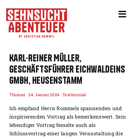
Zum
Inhalt
Toggl
springen
Navig
About
Karl-Reiner Müller,
Events
Geschäftsführer EichwaldEins
GmbH, Heusenstamm
Beiträge
Thomas
24. Januar 2024
Testimonial
Leistungen
Ich empfand Herrn Rommels spannenden und
Service
inspirierenden Vortrag als bemerkenswert. Sein
lebendiger Vortrag fesselte auch als
Reiseangebote
Schlussvortrag einer langen Veranstaltung die