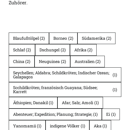
Zuhörer.
Blaufußtölpel
(2)
Borneo
(2)
Südamerika
(2)
Schlaf
(2)
Dschungel
(2)
Afrika
(2)
China
(2)
Neuguinea
(2)
Australien
(2)
Seychellen; Aldabra; Schildkröten; Indischer Ozean;
(1)
Galapagos
Scchildkröten; französisch Guayana; Südsee;
(1)
Karrett
Äthiopien; Danakil
(1)
Afar; Salz; Amoli
(1)
Abenteuer; Expedition; Planung; Strategie;
(1)
Ei
(1)
Yanomamii
(1)
indigene Völker
(1)
Aka
(1)