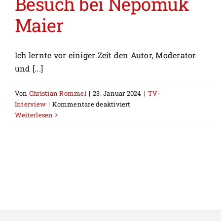
Besuch bei Nepomuk
Maier
Ich lernte vor einiger Zeit den Autor, Moderator
und [...]
Von
Christian Rommel
|
23. Januar 2024
|
TV-
für
Interview
|
Kommentare deaktiviert
Besuch
Weiterlesen
bei
Nepomuk
Maier