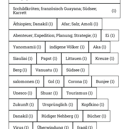
Scchildkröten; französisch Guayana; Südsee;
(1)
Karrett
Äthiopien; Danakil
(1)
Afar; Salz; Amoli
(1)
Abenteuer; Expedition; Planung; Strategie;
(1)
Ei
(1)
Yanomamii
(1)
indigene Völker
(1)
Aka
(1)
Siauliai
(1)
Papst
(1)
Littauen
(1)
Kreuze
(1)
Berg
(1)
Vanuatu
(1)
Südsee
(1)
salomonen
(1)
Gol
(1)
Corona
(1)
Bunjee
(1)
Unesco
(1)
Shuar
(1)
Tourismus
(1)
Zukunft
(1)
Ursprünglich
(1)
Kopfkino
(1)
Danakil
(1)
Rüdiger Nehberg
(1)
Bücher
(1)
Virus
(1)
Überwindung
(1)
fragil
(1)